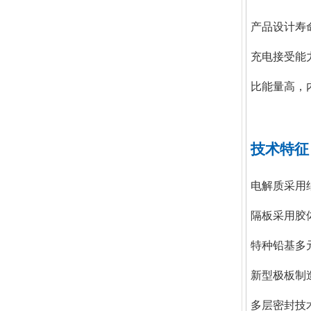
产品设计寿
充电接受能
比能量高，
技术特征
电解质采用
隔板采用胶
特种铅基多
新型极板制
多层密封技