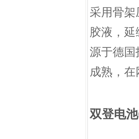
采用骨架
胶液，延
源于德国
成熟，在
双登电池